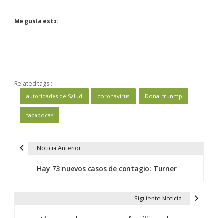
Me gusta esto:
Related tags :
autoridades de Salud
coronavirus
Donal trunmp
tapabocas
Noticia Anterior
N
a
Hay 73 nuevos casos de contagio: Turner
v
e
Siguiente Noticia
g
a